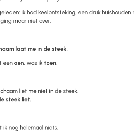
eleden: ik had keelontsteking, een druk huishouden
ging maar niet over.
chaam laat me in de steek.
t een
oen
, was ik
toen
.
ichaam liet me niet in de steek.
e steek liet.
t ik nog helemaal niets.