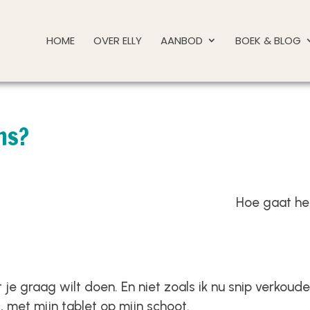
HOME
OVER ELLY
AANBOD
BOEK & BLOG
ns?
Hoe gaat he
 je graag wilt doen. En niet zoals ik nu snip verkoud
, met mijn tablet op mijn schoot.