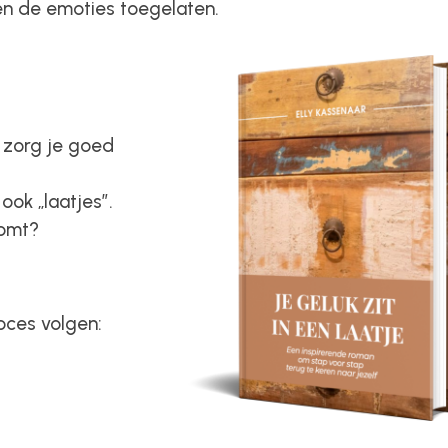
en de emoties toegelaten.
 zorg je goed
ook „laatjes”.
komt?
oces volgen: