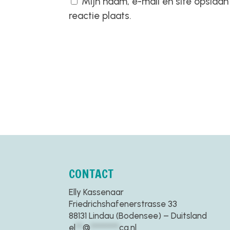
Mijn naam, e-mail en site opslaa
reactie plaats.
CONTACT
Elly Kassenaar
Friedrichshafenerstrasse 33
88131 Lindau (Bodensee) – Duitsland
el
**
@
********
ca.nl