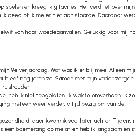
op spelen en kreeg ik gitaarles. Het verdriet over mijn
en ik deed of ik me er niet aan stoorde. Daardoor wer
elwit van haar woedeaanvallen. Gelukkig voor mij h
 mijn 9e verjaardag. Wat was ik er blij mee. Alleen mij
t bleef nog jaren zo. Samen met mijn vader zorgde 
t huishouden.
de, heb ik niet toegelaten. Ik walste eroverheen. Ik z
n ging meteen weer verder, altijd bezig om van de
ezondheid, daar kwam ik veel later achter. Tijdens 
als een boemerang op me af en heb ik langzaam en s