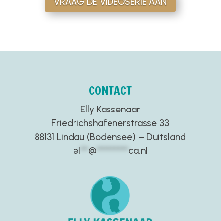
VRAAG DE VIDEOSERIE AAN
CONTACT
Elly Kassenaar
Friedrichshafenerstrasse 33
88131 Lindau (Bodensee) – Duitsland
el
**
@
********
ca.nl