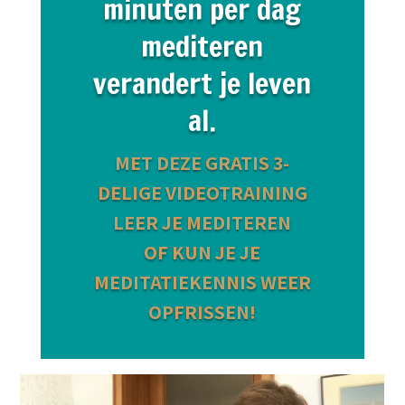
minuten per dag
mediteren
verandert je leven
al.
MET DEZE GRATIS 3-
DELIGE VIDEOTRAINING
LEER JE MEDITEREN
OF KUN JE JE
MEDITATIEKENNIS WEER
OPFRISSEN!