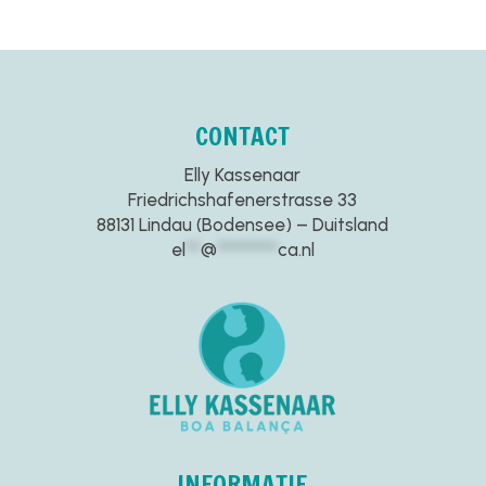
CONTACT
Elly Kassenaar
Friedrichshafenerstrasse 33
88131 Lindau (Bodensee) – Duitsland
el
**
@
********
ca.nl
INFORMATIE