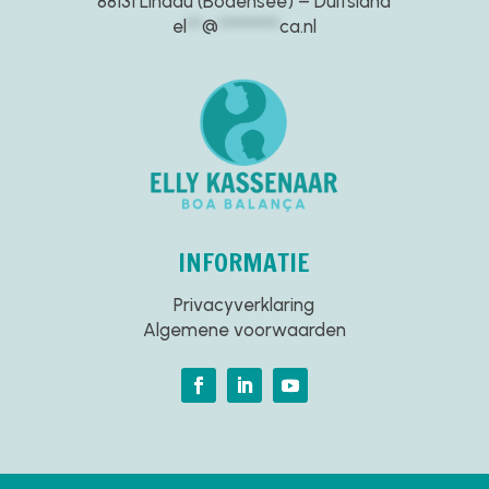
88131 Lindau (Bodensee) – Duitsland
el
**
@
********
ca.nl
INFORMATIE
Privacyverklaring
Algemene voorwaarden