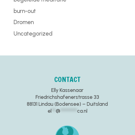
burn-out
Dromen
Uncategorized
CONTACT
Elly Kassenaar
Friedrichshafenerstrasse 33
88131 Lindau (Bodensee) – Duitsland
el
**
@
********
ca.nl